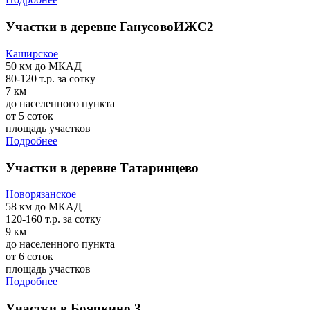
Участки в деревне ГанусовоИЖС2
Каширское
50 км
до МКАД
80-120 т.р.
за сотку
7 км
до населенного пункта
от 5 соток
площадь участков
Подробнее
Участки в деревне Татаринцево
Новорязанское
58 км
до МКАД
120-160 т.р.
за сотку
9 км
до населенного пункта
от 6 соток
площадь участков
Подробнее
Участки в Бояркино 3