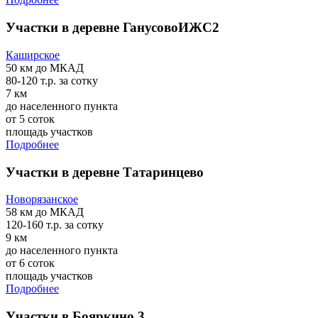
Участки в деревне ГанусовоИЖС2
Каширское
50 км
до МКАД
80-120 т.р.
за сотку
7 км
до населенного пункта
от 5 соток
площадь участков
Подробнее
Участки в деревне Татаринцево
Новорязанское
58 км
до МКАД
120-160 т.р.
за сотку
9 км
до населенного пункта
от 6 соток
площадь участков
Подробнее
Участки в Бояркино 3