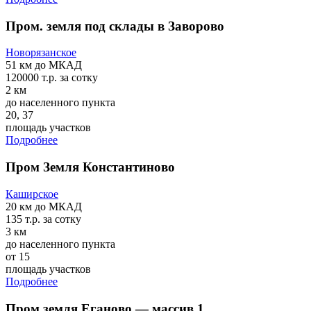
Пром. земля под склады в Заворово
Новорязанское
51 км
до МКАД
120000 т.р.
за сотку
2 км
до населенного пункта
20, 37
площадь участков
Подробнее
Пром Земля Константиново
Каширское
20 км
до МКАД
135 т.р.
за сотку
3 км
до населенного пункта
от 15
площадь участков
Подробнее
Пром земля Еганово — массив 1